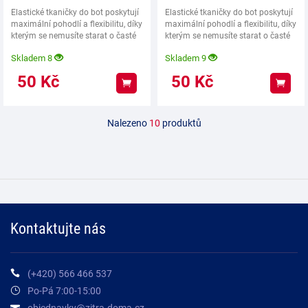
Elastické tkaničky do bot poskytují
Elastické tkaničky do bot poskytují
maximální pohodlí a flexibilitu, díky
maximální pohodlí a flexibilitu, díky
kterým se nemusíte starat o časté
kterým se nemusíte starat o časté
Skladem 8
Skladem 9
50
Kč
50
Kč
Koupit
Koup
Nalezeno
10
produktů
Kontaktujte nás
(+420) 566 466 537
Po-Pá 7:00-15:00
objednavky@zitra-doma.cz