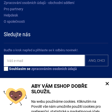
Zpracování osobních údajů - obchodní sdělení
Pro partnery
Helpdesk
O společnosti
Sledujte nás
Buďte o krok napřed a přihlaste se k odběru novinek!.
Souhlasím se
zpracováním osobních údajů
×
ABY VÁM ESHOP DOBŘE
SLOUŽIL
Na tomto webu mohou být při tvorbě obsahu využívány nástroje umělé
Na webu používáme cookies. Kliknutím na
inteligence. Více informací
zde
.
Povolit vše nám umožníte použití cookies pro
preferenční, statistické a marketingové účely