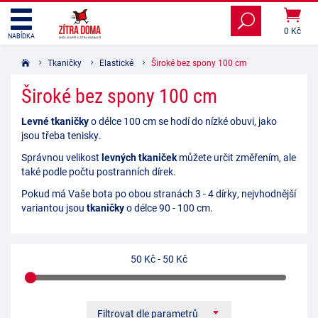
0 Kč
NABÍDKA
Tkaničky
Elastické
Široké bez spony 100 cm
Široké bez spony 100 cm
Levné tkaničky
o délce 100 cm se hodí do nízké obuvi, jako
jsou třeba tenisky.
Správnou velikost
levných tkaniček
můžete určit změřením, ale
také podle počtu postranních dírek.
Pokud má Vaše bota po obou stranách 3 - 4 dírky, nejvhodnější
variantou jsou
tkaničky
o délce 90 - 100 cm.
50 Kč
-
50 Kč
Filtrovat dle parametrů