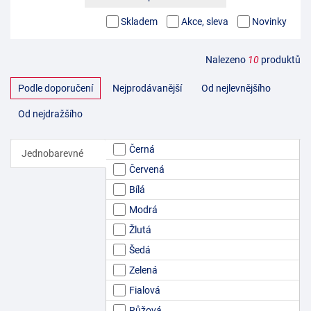
Skladem
Akce, sleva
Novinky
Nalezeno
10
produktů
Podle doporučení
Nejprodávanější
Od nejlevnějšího
Od nejdražšího
Černá
Jednobarevné
Červená
Bílá
Modrá
Žlutá
Šedá
Zelená
Fialová
Růžová