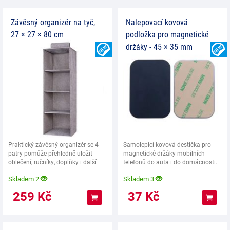
Závěsný organizér na tyč,
Nalepovací kovová
27 × 27 × 80 cm
podložka pro magnetické
držáky - 45 × 35 mm
NOVINKA
Praktický závěsný organizér se 4
Samolepicí kovová destička pro
patry pomůže přehledně uložit
magnetické držáky mobilních
oblečení, ručníky, doplňky i další
telefonů do auta i do domácnosti.
drobnosti.
Pevná lepicí
Skladem 2
Skladem 3
259
Kč
37
Kč
Koupit
Koup