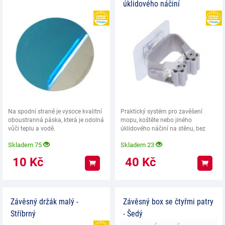
úklidového náčiní
HEUREKA
Na spodní straně je vysoce kvalitní
Praktický systém pro zavěšení
oboustranná páska, která je odolná
mopu, koštěte nebo jiného
vůči teplu a vodě.
úklidového náčiní na stěnu, bez
nutnosti vrtání do
Skladem 75
Skladem 23
10
Kč
40
Kč
Koupit
Koup
Závěsný držák malý -
Závěsný box se čtyřmi patry
Stříbrný
- Šedý