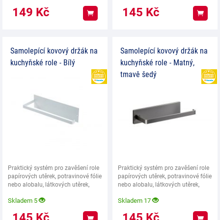
149
Kč
145
Kč
Koupit
Koup
Samolepící kovový držák na
Samolepící kovový držák na
kuchyňské role - Bílý
kuchyňské role - Matný,
tmavě šedý
HEUREKA
Praktický systém pro zavěšení role
Praktický systém pro zavěšení role
papírových utěrek, potravinové fólie
papírových utěrek, potravinové fólie
nebo alobalu, látkových utěrek,
nebo alobalu, látkových utěrek,
Skladem 5
Skladem 17
145
Kč
145
Kč
Koupit
Koup