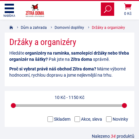
0 Kč
NABÍDKA
Dům a zahrada
Domovní doplňky
Držáky a organizéry
Držáky a organizéry
Hledáte
organizéry na ramínka, samolepící držáky nebo třeba
organizér na šátky?
Pak jste na
Zítra doma
správně.
Proč si vybrat právě náš obchod Zítra doma?
Máme výborné
hodnocení, rychlou dopravu a jsme nejlevnější na trhu.
10 Kč
-
1150 Kč
Skladem
Akce, sleva
Novinky
Nalezeno
34
produktů