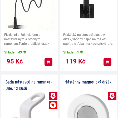
Flexibilní držák telefonu s
Praktický nalepovací plastový
nastavitelným a otočným
držák, vhodný nejen na toaletní
ramenem.Tento praktický držák
papír, ale třeba i na kuchyňské role,
telefonu je ideálním
nebo
Skladem 43
Skladem 1
95
Kč
119
Kč
Koupit
Koup
Sada nástavců na ramínka -
Nástěnný magnetický držák
Bílé, 12 kusů
VÝPRODEJ
MNOŽSTEVNÍ SLEVA