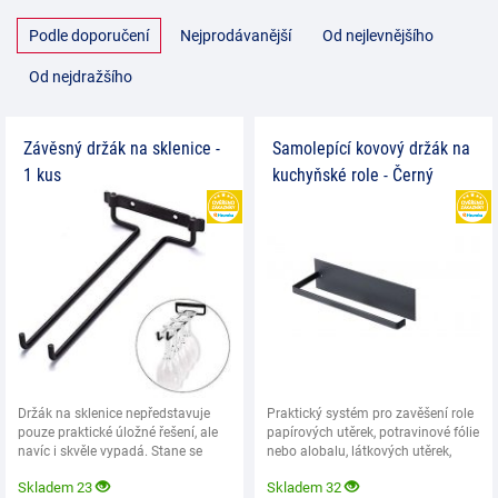
Podle doporučení
Nejprodávanější
Od nejlevnějšího
Od nejdražšího
Závěsný držák na sklenice -
Samolepící kovový držák na
1 kus
kuchyňské role - Černý
HEUREKA
Držák na sklenice nepředstavuje
Praktický systém pro zavěšení role
pouze praktické úložné řešení, ale
papírových utěrek, potravinové fólie
navíc i skvěle vypadá. Stane se
nebo alobalu, látkových utěrek,
ozdobou
Skladem 23
Skladem 32