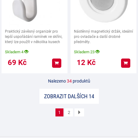
Praktický závěsný organizér pro
Nástěnný magnetický držák, ideální
lepší uspořádání ramínek ve skříni,
pro ovladače a další drobné
který lze použít v několika kusech
předměty.
svisle
Skladem 4
Skladem 23
69
Kč
12
Kč
Koupit
Koup
Nalezeno
34
produktů
ZOBRAZIT DALŠÍCH 14
1
2