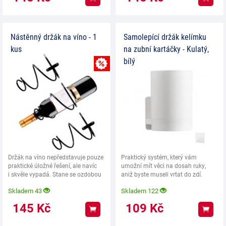
Nástěnný držák na víno - 1
Samolepící držák kelímku
kus
na zubní kartáčky - Kulatý,
bílý
MNOŽSTEVNÍ SLEVA
Držák na víno nepředstavuje pouze
Praktický systém, který vám
praktické úložné řešení, ale navíc
umožní mít věci na dosah ruky,
i skvěle vypadá. Stane se ozdobou
aniž byste museli vrtat do zdí.
vaší
Skladem 43
Skladem 122
145
Kč
109
Kč
Koupit
Koup