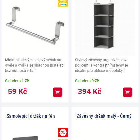
HEUREKA
Minimalistický nerezový věšák na
Stylový závěsný organizér se 4
dveře a dvířka se snadnou instalací
policemi a kontrastními lemy je
bez nutnosti vrtání.
ideální pro oblečení, doplňky i
drobnosti.
Skladem 1
Skladem 9
59
Kč
394
Kč
Koupit
Koup
Samolepící držák na fén
Závěsný držák malý - Černý
MNOŽSTEVNÍ SLEVA