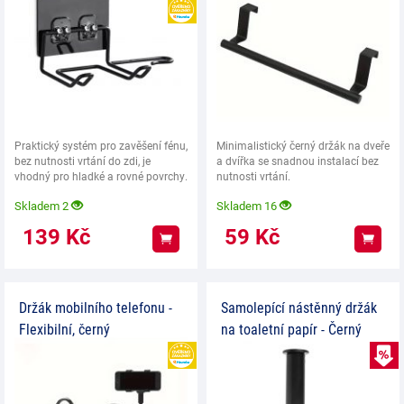
HEUREKA
Praktický systém pro zavěšení fénu,
Minimalistický černý držák na dveře
bez nutnosti vrtání do zdi, je
a dvířka se snadnou instalací bez
vhodný pro hladké a rovné povrchy.
nutnosti vrtání.
Skladem 2
Skladem 16
139
Kč
59
Kč
Koupit
Koup
Držák mobilního telefonu -
Samolepící nástěnný držák
Flexibilní, černý
na toaletní papír - Černý
HEUREKA