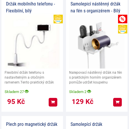
Držák mobilního telefonu -
Samolepicí nástěnný držák
Flexibilní, bílý
na fén s organizérem - Bílý
HEUREKA
Flexibilní držák telefonu s
Nalepovací nástěnný držák na fén
nastavitelným a otočným
s praktickým horním organizérem
ramenem.Tento praktický držák
pomůže udržet koupelnu
telefonu je ideálním
přehlednou a
Skladem 27
Skladem 2
95
Kč
129
Kč
Koupit
Koup
Plech pro magnetický držák
Samolepící držák