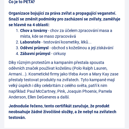
Co je to PETA?
Organizace bojující za práva zvířat a propagující veganství.
Snaží se změnit podmínky pro zacházení se zvířaty, zaměřuje
se hlavně na 4 oblasti:
Chov a továrny
- chov za účelem zpracování masa a
místa, kde se maso zpracovává
Laboratoře
- testování kosmetiky, léků...
Oděvní průmysl
- obchod s kožešinou a její získávání
Zábavní průmysl
- cirkusy
Díky různým protestům a kampaním přestala spousta
oděvních značek používat kožešinu (Polo Ralph Lauren,
Armani...). Kosmetické firmy jako třeba Avon a Mary Kay zase
přestaly testovat produkty na zvířatech. Tyto kampaně mají
velký úspěch i díky celebritám z celého světa, patří k nim
například: Paul McCartney, Pink, Joaquin Phoenix, Pamela
Anderson, Ellen DeGeneres a další.
Jednoduše řečeno, tento certifikát zaručuje, že produkt
neobsahuje žádné živočišné složky, a že nebyl na zvířatech
testován.