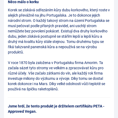
Něco málo o korku
Korek se získává odřezáním kůry dubu korkového, který roste v
alejích převážně na jihu Portugalska. Je to dokonce jejich
národní strom. O každý takový strom na území Portugalska se
musí pečovat podle přísných pravidel, ani uschlý strom
nemůžete bez povolení pokácet. Existují dva druhy korkového
dubu, jeden získává postupně se stářím lepší a lepší kůru a
druhý má kvalitu kůry stále stejnou. Tomu druhému typu se
říká takzvaně panenská kůra a nepoužívá se na výrobu
produktů.
V roce 1870 byla založena v Portugalsku firma Amorim. Ta
začala sázet tyto stromy ve velkém a zpracovávat kůru pro
různé účely. Vše začalo zátkami do vín, ale každý rok firma
investuje miliony do výzkumu a vývoje. Díky tomu se dostal
korek dokonce i na Mars. Díky velké odolnosti vůči teplotě se
používá na špičku raketoplánů.
Jsme hrdí, že tento produkt je držitelem certifikátu PETA -
Approved Vegan.