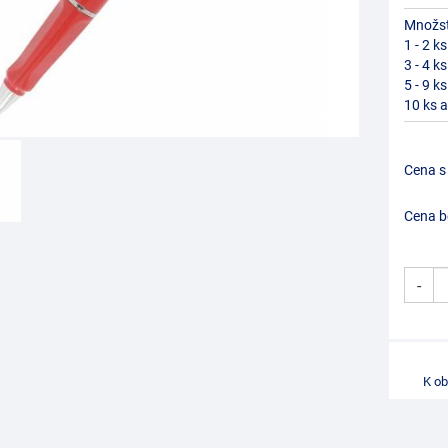
Množst
1 - 2 ks
3 - 4 ks
5 - 9 ks
10 ks a
Cena s
Cena b
-
K o