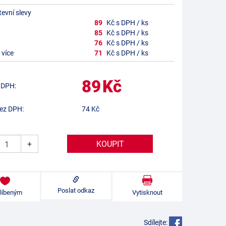
evní slevy
89
Kč s DPH / ks
85
Kč s DPH / ks
76
Kč s DPH / ks
 více
71
Kč s DPH / ks
89
Kč
 DPH:
ez DPH:
74
Kč
+
Poslat odkaz
blíbeným
Vytisknout
Sdílejte: