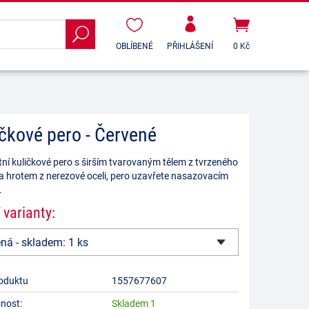
OBLÍBENÉ
PŘIHLÁŠENÍ
0 Kč
ičkové pero - Červené
ní kuličkové pero s širším tvarovaným tělem z tvrzeného
 a hrotem z nerezové oceli, pero uzavřete nasazovacím
.
 varianty:
oduktu
1557677607
nost:
Skladem 1