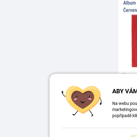
Album 
Červe
Album na
kvalitnej
v modrej 
ABY VÁM
albumu 
Skladem
Na webu použ
19
marketingové 
popřípadě kli