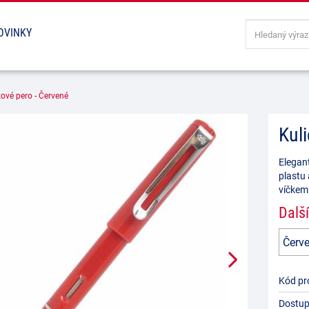
OVINKY
kové pero - Červené
Kul
Elegant
plastu
víčkem
Další
Kód pr
Dostup