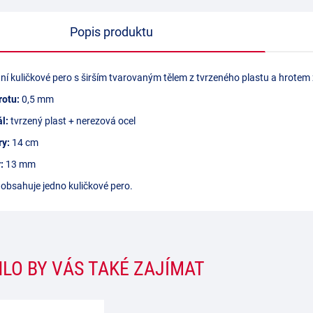
Popis produktu
ní kuličkové pero s širším tvarovaným tělem z tvrzeného plastu a hrotem
rotu:
0,5 mm
l:
tvrzený plast + nerezová ocel
y:
14 cm
:
13 mm
 obsahuje jedno kuličkové pero.
LO BY VÁS TAKÉ ZAJÍMAT