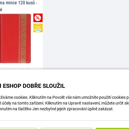
na mince 120 kusů -
né
MNOŽSTEVNÍ SLEVA
HEUREKA
 mince je vyrobený z
 imitácie kože, prevedenie
a zlatej farbe, hrany
 ESHOP DOBŘE SLOUŽIL
sú
 17
íváme cookies. Kliknutím na Povolit vše nám umožníte použití cookies pro
9
Kč
Koupit
účely na tomto zařízení. Kliknutím na Upravit nastavení, můžete určit s
knutím na tlačítko Jen nezbytné jejich zpracování úplně zakázat.