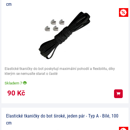
cm
Elastické tkaničky do bot poskytují maximální pohodlí a flexibilitu, díky
kterým se nemusíte starat o časté
Skladem 7
90
Kč
Koup
Elastické tkaničky do bot široké, jeden pár - Typ A - Bílé, 100
cm