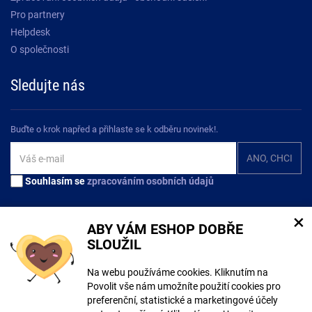
Pro partnery
Helpdesk
O společnosti
Sledujte nás
Buďte o krok napřed a přihlaste se k odběru novinek!.
Souhlasím se
zpracováním osobních údajů
×
ABY VÁM ESHOP DOBŘE
SLOUŽIL
Na tomto webu mohou být při tvorbě obsahu využívány nástroje umělé
Na webu používáme cookies. Kliknutím na
inteligence. Více informací
zde
.
Povolit vše nám umožníte použití cookies pro
preferenční, statistické a marketingové účely
© Copyright ECLIPSERA s.r.o.