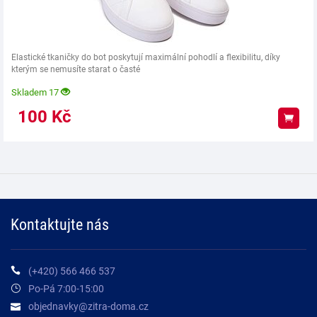
Elastické tkaničky do bot poskytují maximální pohodlí a flexibilitu, díky
kterým se nemusíte starat o časté
Skladem 17
100
Kč
Koup
Kontaktujte nás
(+420) 566 466 537
Po-Pá 7:00-15:00
objednavky@zitra-doma.cz