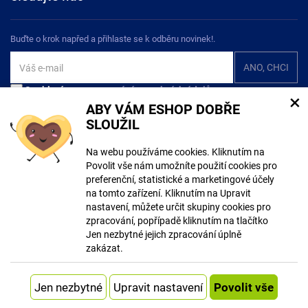
Buďte o krok napřed a přihlaste se k odběru novinek!.
Souhlasím se
zpracováním osobních údajů
×
ABY VÁM ESHOP DOBŘE
SLOUŽIL
Na webu používáme cookies. Kliknutím na
Povolit vše nám umožníte použití cookies pro
preferenční, statistické a marketingové účely
© Copyright ECLIPSERA s.r.o.
na tomto zařízení. Kliknutím na Upravit
Všechna práva vyhrazena
nastavení, můžete určit skupiny cookies pro
Slovenská verze
zpracování, popřípadě kliknutím na tlačítko
Jen nezbytné jejich zpracování úplně
Zobrazit klasickou verzi
zakázat.
Vytvořil
Systém
Upravit nastavení