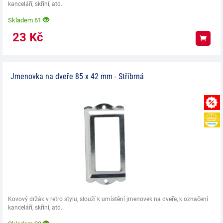
kanceláří, skříní, atd.
Skladem 61
23
Kč
Koup
Jmenovka na dveře 85 x 42 mm - Stříbrná
Kovový držák v retro stylu, slouží k umístění jmenovek na dveře, k označení
kanceláří, skříní, atd.