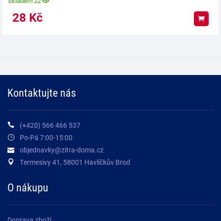
Skladem 22
28
Kč
Koup
Kontaktujte nás
(+420) 566 466 537
Po-Pá 7:00-15:00
objednavky@zitra-doma.cz
Termesivy 41, 58001 Havlíčkův Brod
O nákupu
Doprava zboží