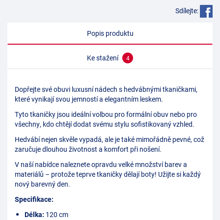
Sdílejte:
Popis produktu
Ke stažení
4
Dopřejte své obuvi luxusní nádech s hedvábnými tkaničkami,
které vynikají svou jemností a elegantním leskem.
Tyto tkaničky jsou ideální volbou pro formální obuv nebo pro
všechny, kdo chtějí dodat svému stylu sofistikovaný vzhled.
Hedvábí nejen skvěle vypadá, ale je také mimořádně pevné, což
zaručuje dlouhou životnost a komfort při nošení.
V naší nabídce naleznete opravdu velké množství barev a
materiálů – protože teprve tkaničky dělají boty! Užijte si každý
nový barevný den.
Specifikace:
Délka:
120 cm