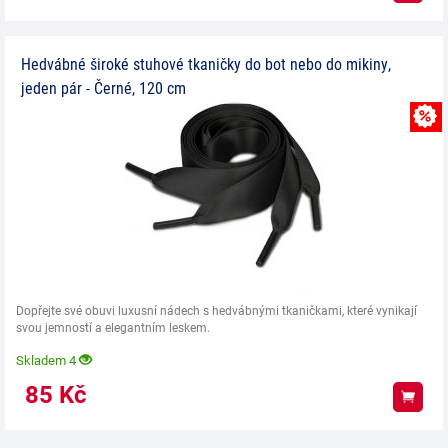
Hedvábné široké stuhové tkaničky do bot nebo do mikiny,
jeden pár - Černé, 120 cm
Dopřejte své obuvi luxusní nádech s hedvábnými tkaničkami, které vynikají
svou jemností a elegantním leskem.
Skladem 4
85
Kč
Koup