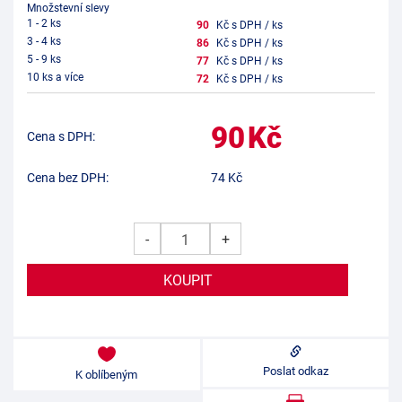
Množstevní slevy
1 - 2 ks
90
Kč s DPH / ks
3 - 4 ks
86
Kč s DPH / ks
5 - 9 ks
77
Kč s DPH / ks
10 ks a více
72
Kč s DPH / ks
90
Kč
Cena s DPH:
Cena bez DPH:
74
Kč
-
+
Poslat odkaz
K oblíbeným