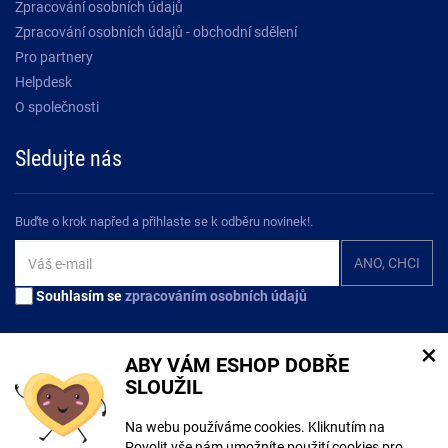
Zpracování osobních údajů
Zpracování osobních údajů - obchodní sdělení
Pro partnery
Helpdesk
O společnosti
Sledujte nás
Buďte o krok napřed a přihlaste se k odběru novinek!.
Souhlasím se
zpracováním osobních údajů
×
ABY VÁM ESHOP DOBŘE
SLOUŽIL
Na tomto webu mohou být při tvorbě obsahu využívány nástroje umělé
Na webu používáme cookies. Kliknutím na
inteligence. Více informací
zde
.
Povolit vše nám umožníte použití cookies pro