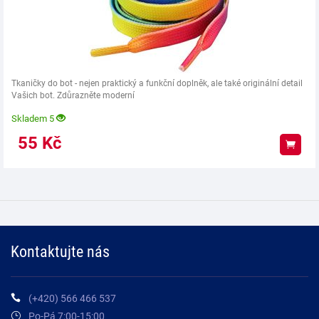
Tkaničky do bot - nejen praktický a funkční doplněk, ale také originální detail
Vašich bot. Zdůrazněte moderní
Skladem 5
55
Kč
Koup
Kontaktujte nás
(+420) 566 466 537
Po-Pá 7:00-15:00