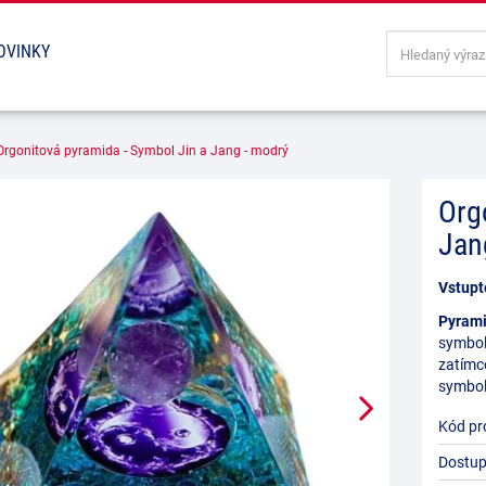
OVINKY
Orgonitová pyramida - Symbol Jin a Jang - modrý
Org
Jan
Vstupt
Pyram
symbol
zatímc
symboli
Kód pr
Dostup