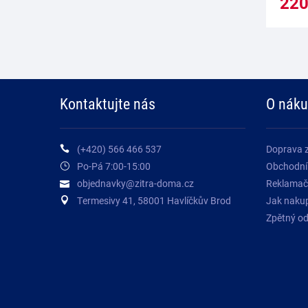
22
Kontaktujte nás
O nák
(+420) 566 466 537
Doprava 
Po-Pá 7:00-15:00
Obchodní
objednavky@zitra-doma.cz
Reklamač
Termesivy 41, 58001 Havlíčkův Brod
Jak naku
Zpětný odb