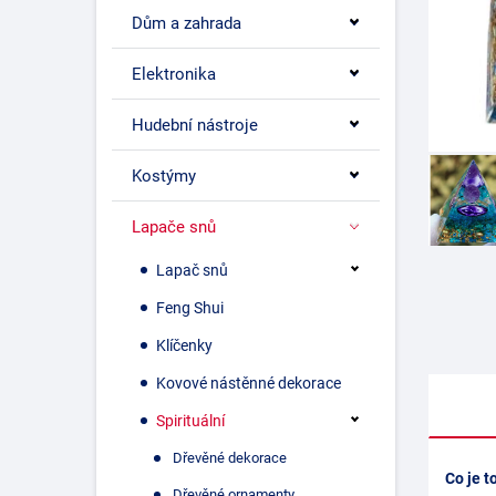
Dům a zahrada
Elektronika
Hudební nástroje
Kostýmy
Lapače snů
Lapač snů
Feng Shui
Klíčenky
Kovové nástěnné dekorace
Spirituální
Dřevěné dekorace
Co je t
Dřevěné ornamenty