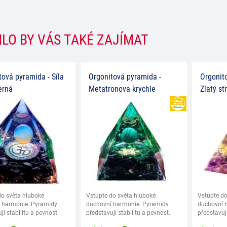
LO BY VÁS TAKÉ ZAJÍMAT
tová pyramida - Síla
Orgonitová pyramida -
Orgonit
erná
Metatronova krychle
Zlatý st
HEUREKA
do světa hluboké
Vstupte do světa hluboké
Vstupte do
 harmonie. Pyramidy
duchovní harmonie. Pyramidy
duchovní 
jí stabilitu a pevnost.
představují stabilitu a pevnost.
představují
ákladna
Jejich základna
Jejich zák