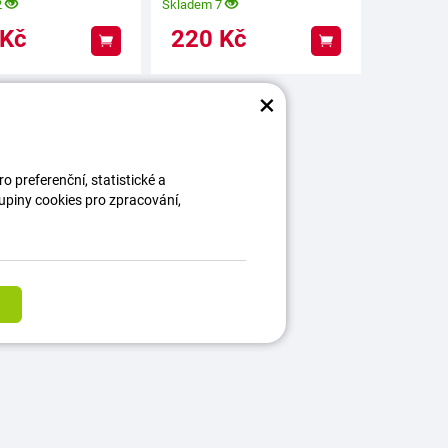
2
Skladem 7
Kč
220
Kč
Koupit
Koupit
×
 preferenční, statistické a
kupiny cookies pro zpracování,