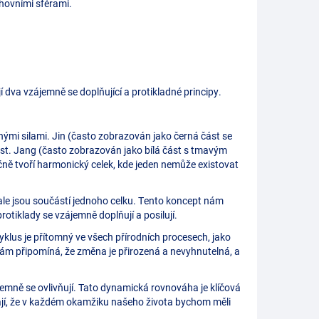
chovními sférami.
ují dva vzájemně se doplňující a protikladné principy.
nými silami. Jin (často zobrazován jako černá část se
ost. Jang (často zobrazován jako bílá část s tmavým
lečně tvoří harmonický celek, kde jeden nemůže existovat
, ale jsou součástí jednoho celku. Tento koncept nám
otiklady se vzájemně doplňují a posilují.
yklus je přítomný ve všech přírodních procesech, jako
 nám připomíná, že změna je přirozená a nevyhnutelná, a
ájemně se ovlivňují. Tato dynamická rovnováha je klíčová
nají, že v každém okamžiku našeho života bychom měli