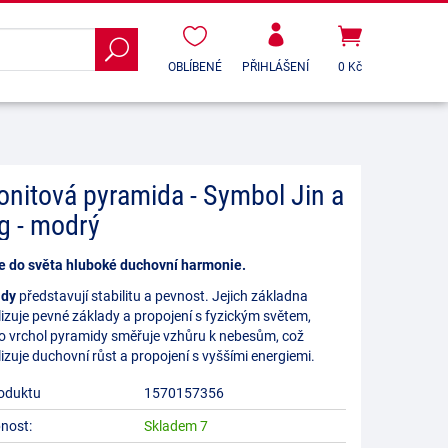
OBLÍBENÉ
PŘIHLÁŠENÍ
0 Kč
onitová pyramida - Symbol Jin a
g - modrý
e do světa hluboké duchovní harmonie.
idy
představují stabilitu a pevnost. Jejich základna
izuje pevné základy a propojení s fyzickým světem,
o vrchol pyramidy směřuje vzhůru k nebesům, což
zuje duchovní růst a propojení s vyššími energiemi.
oduktu
1570157356
nost:
Skladem 7