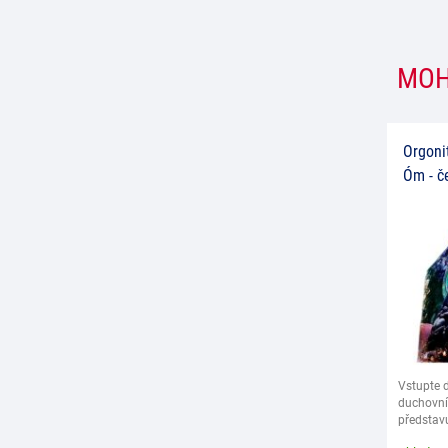
MOH
Orgoni
Óm - č
Vstupte 
duchovní
představu
Jejich z