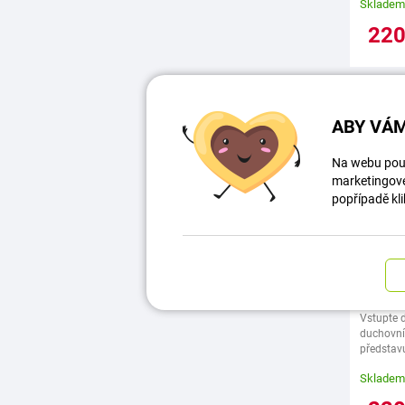
Skladem
22
Orgoni
ABY VÁM
Strom 
Na webu použ
marketingové 
popřípadě kli
Vstupte 
duchovní
představu
Jejich z
Skladem