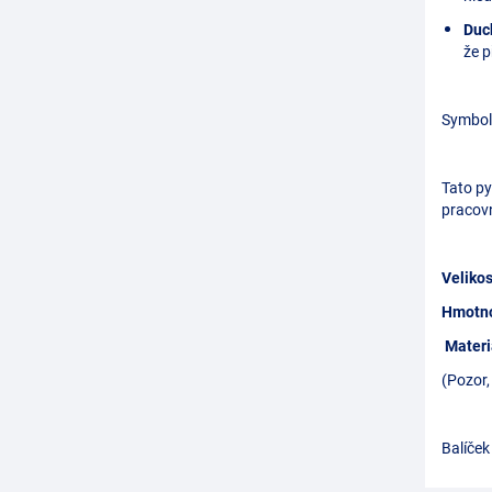
Duc
že p
Symbo
Tato py
pracovn
Velikos
Hmotn
Materi
(Pozor,
Balíček