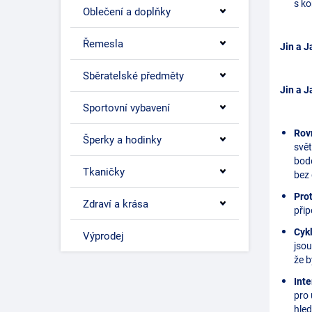
s ko
Oblečení a doplňky
Řemesla
Jin a 
Sběratelské předměty
Jin a 
Sportovní vybavení
Rov
Šperky a hodinky
svět
bode
Tkaničky
bez
Prot
Zdraví a krása
přip
Cyk
Výprodej
jsou
že 
Int
pro 
hled