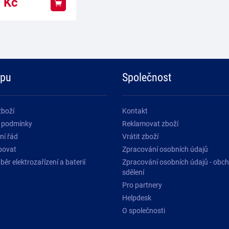
0
Kč
Koupit
upu
Společnost
zboží
Kontakt
 podmínky
Reklamovat zboží
ní řád
Vrátit zboží
povat
Zpracování osobních údajů
ěr elektrozařízení a baterií
Zpracování osobních údajů - obc
sdělení
Pro partnery
Helpdesk
O společnosti