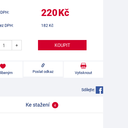
220
Kč
 DPH:
ez DPH:
182
Kč
+
Poslat odkaz
blíbeným
Vytisknout
Sdílejte:
Ke stažení
4