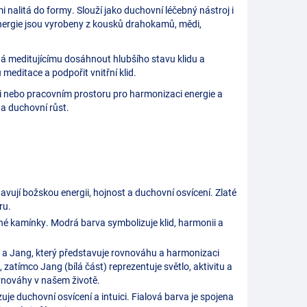
 nalitá do formy. Slouží jako duchovní léčebný nástroj i
nergie jsou vyrobeny z kousků drahokamů, mědi,
á meditujícímu dosáhnout hlubšího stavu klidu a
meditace a podpořit vnitřní klid.
nebo pracovním prostoru pro harmonizaci energie a
 a duchovní růst.
avují božskou energii, hojnost a duchovní osvícení. Zlaté
ru.
é kamínky. Modrá barva symbolizuje klid, harmonii a
a Jang, který představuje rovnováhu a harmonizaci
, zatímco Jang (bílá část) reprezentuje světlo, aktivitu a
ovnováhy v našem životě.
uje duchovní osvícení a intuici. Fialová barva je spojena