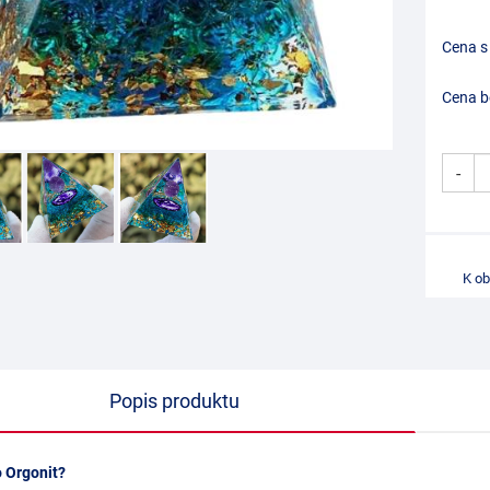
Cena s
Cena b
-
K o
Popis produktu
o Orgonit?