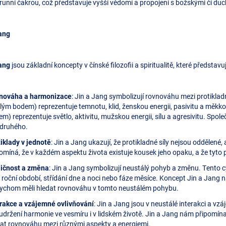
runní čakrou, což představuje vyšší vědomí a propojení s božskými či du
Jang
Jang
jsou základní koncepty v čínské filozofii a spiritualitě, které představ
nováha a harmonizace
: Jin a Jang symbolizují rovnováhu mezi protiklad
lým bodem) reprezentuje temnotu, klid, ženskou energii, pasivitu a měkk
m) reprezentuje světlo, aktivitu, mužskou energii, sílu a agresivitu. Spo
 druhého.
iklady v jednotě
: Jin a Jang ukazují, že protikladné síly nejsou oddělené
omíná, že v každém aspektu života existuje kousek jeho opaku, a že tyto pr
ličnost a změna
: Jin a Jang symbolizují neustálý pohyb a změnu. Tento c
 roční období, střídání dne a noci nebo fáze měsíce. Koncept Jin a Jang
bychom měli hledat rovnováhu v tomto neustálém pohybu.
erakce a vzájemné ovlivňování
: Jin a Jang jsou v neustálé interakci a vz
udržení harmonie ve vesmíru i v lidském životě. Jin a Jang nám připomí
at rovnováhu mezi různými aspekty a energiemi.