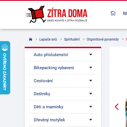
N
Lapače snů
Spirituální
Orgonitové pyramidy
Auto příslušenství
Bikepacking vybavení
Cestování
Deštníky
Děti a maminky
Dřevěný motýlek