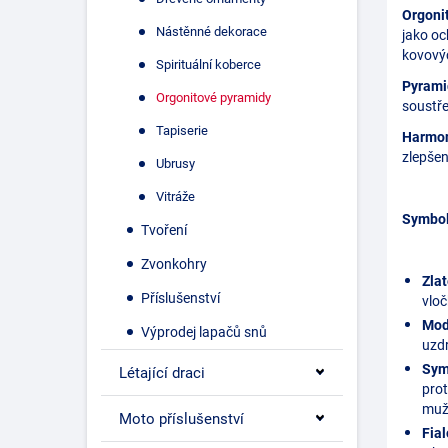
Orgoni
Nástěnné dekorace
jako oc
kovovýc
Spirituální koberce
Pyrami
Orgonitové pyramidy
soustře
Tapiserie
Harmon
zlepšen
Ubrusy
Vitráže
Symbol
Tvoření
Zvonkohry
Zlat
Příslušenství
vloč
Mod
Výprodej lapačů snů
uzdr
Sym
Létající draci
prot
mužs
Moto příslušenství
Fial