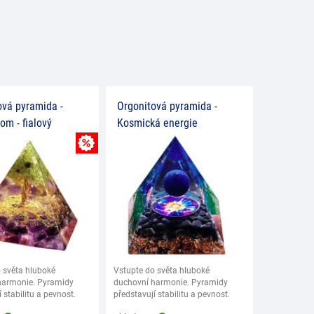
ová pyramida -
Orgonitová pyramida -
rom - fialový
Kosmická energie
MNOŽSTEVNÍ SLEVA
 světa hluboké
Vstupte do světa hluboké
harmonie. Pyramidy
duchovní harmonie. Pyramidy
 stabilitu a pevnost.
představují stabilitu a pevnost.
ladna
Jejich základna