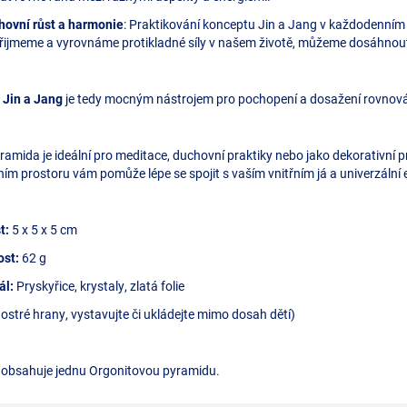
hovní růst a harmonie
: Praktikování konceptu Jin a Jang v každodenním
řijmeme a vyrovnáme protikladné síly v našem životě, můžeme dosáhnout v
l
Jin a Jang
je tedy mocným nástrojem pro pochopení a dosažení rovnová
ramida je ideální pro meditace, duchovní praktiky nebo jako dekorativní 
ím prostoru vám pomůže lépe se spojit s vaším vnitřním já a univerzální 
t:
5 x 5 x 5 cm
ost:
62 g
ál:
Pryskyřice, krystaly, zlatá folie
 ostré hrany, vystavujte či ukládejte mimo dosah dětí)
 obsahuje jednu Orgonitovou pyramidu.