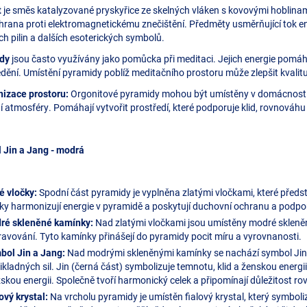
t
je směs katalyzované pryskyřice ze skelných vláken s kovovými hoblinami
hrana proti elektromagnetickému znečištění. Předměty usměrňující tok e
h pilin a dalších esoterických symbolů.
dy
jsou často využívány jako pomůcka při meditaci. Jejich energie pomáh
dění. Umístění pyramidy poblíž meditačního prostoru může zlepšit kvalitu 
izace prostoru:
Orgonitové pyramidy mohou být umístěny v domácnosti 
í atmosféry. Pomáhají vytvořit prostředí, které podporuje klid, rovnováhu
 Jin a Jang - modrá
é vločky:
Spodní část pyramidy je vyplněna zlatými vločkami, které předst
ky harmonizují energie v pyramidě a poskytují duchovní ochranu a podpo
ré skleněné kamínky:
Nad zlatými vločkami jsou umístěny modré skleněn
avování. Tyto kamínky přinášejí do pyramidy pocit míru a vyrovnanosti.
bol Jin a Jang:
Nad modrými skleněnými kamínky se nachází symbol Jin 
ikladných sil. Jin (černá část) symbolizuje temnotu, klid a ženskou energii
kou energii. Společně tvoří harmonický celek a připomínají důležitost r
ový krystal:
Na vrcholu pyramidy je umístěn fialový krystal, který symboliz