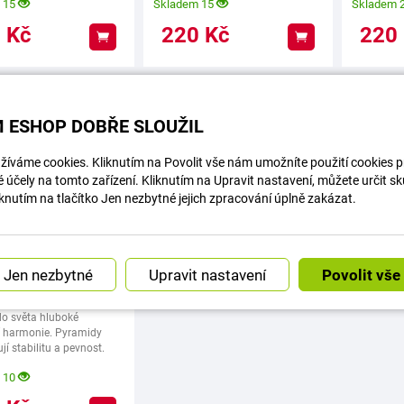
 15
Skladem 15
Skladem 
0
Kč
220
Kč
220
Koupit
Koupit
tová pyramida -
 ESHOP DOBŘE SLOUŽIL
života - hnědý
HEUREKA
íváme cookies. Kliknutím na Povolit vše nám umožníte použití cookies pro
účely na tomto zařízení. Kliknutím na Upravit nastavení, můžete určit s
knutím na tlačítko Jen nezbytné jejich zpracování úplně zakázat.
Upravit nastavení
do světa hluboké
 harmonie. Pyramidy
jí stabilitu a pevnost.
ákladna
 10