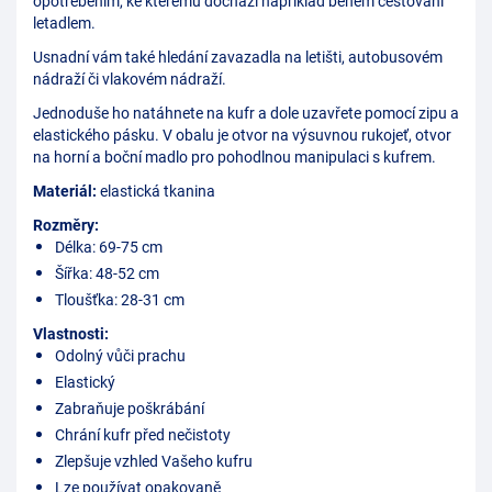
opotřebením, ke kterému dochází například během cestování
letadlem.
Usnadní vám také hledání zavazadla na letišti, autobusovém
nádraží či vlakovém nádraží.
Jednoduše ho natáhnete na kufr a dole uzavřete pomocí zipu a
elastického pásku. V obalu je otvor na výsuvnou rukojeť, otvor
na horní a boční madlo pro pohodlnou manipulaci s kufrem.
Materiál:
elastická tkanina
Rozměry:
Délka: 69-75 cm
Šířka: 48-52 cm
Tloušťka: 28-31 cm
Vlastnosti:
Odolný vůči prachu
Elastický
Zabraňuje poškrábání
Chrání kufr před nečistoty
Zlepšuje vzhled Vašeho kufru
Lze používat opakovaně