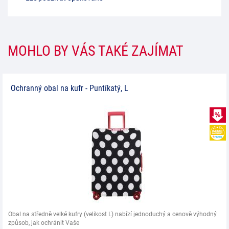
MOHLO BY VÁS TAKÉ ZAJÍMAT
Ochranný obal na kufr - Puntíkatý, L
Obal na středně velké kufry (velikost L) nabízí jednoduchý a cenově výhodný
způsob, jak ochránit Vaše