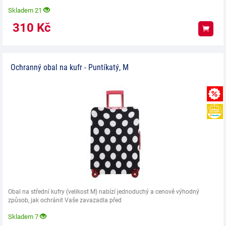
Skladem 21
310
Kč
Koup
Ochranný obal na kufr - Puntíkatý, M
Obal na střední kufry (velikost M) nabízí jednoduchý a cenově výhodný
způsob, jak ochránit Vaše zavazadla před
Skladem 7