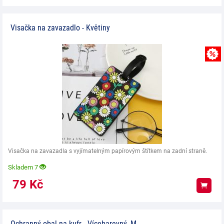
Visačka na zavazadlo - Květiny
Visačka na zavazadla s vyjímatelným papírovým štítkem na zadní straně.
Skladem 7
79
Kč
Koup
Ochranný obal na kufr - Vícebarevný, M