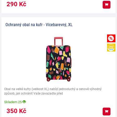
290
Kč
Koup
Ochranný obal na kufr - Vícebarevný, XL
Obal na velké kufry (velikost XL) nabízí jednoduchý a cenově výhodný
způsob, jak ochránit Vaše zavazadla před
Skladem 25
350
Kč
Koup