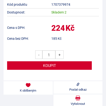
Kód produktu
1707379974
Dostupnost:
Skladem 2
224
Kč
Cena s DPH:
Cena bez DPH:
185
Kč
-
+
Poslat odkaz
K oblíbeným
Vytisknout