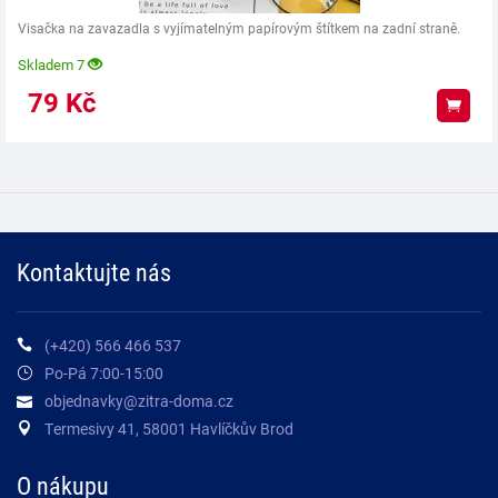
Visačka na zavazadla s vyjímatelným papírovým štítkem na zadní straně.
Skladem 7
79
Kč
Koup
Kontaktujte nás
(+420) 566 466 537
Po-Pá 7:00-15:00
objednavky@zitra-doma.cz
Termesivy 41, 58001 Havlíčkův Brod
O nákupu