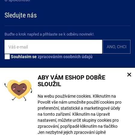
Sledujte nás
Buďte o krok napřed a přihlaste se k odběru novinek!.
Souhlasím se
zpracováním osobních údajů
×
ABY VÁM ESHOP DOBŘE
SLOUŽIL
Na tomto webu mohou být při tvorbě obsahu využívány nástroje umělé
Na webu používáme cookies. Kliknutím na
inteligence. Více informací
zde
.
Povolit vše nám umožníte použití cookies pro
preferenční, statistické a marketingové účely
© Copyright ECLIPSERA s.r.o.
na tomto zařízení. Kliknutím na Upravit
Všechna práva vyhrazena
nastavení, můžete určit skupiny cookies pro
Slovenská verze
zpracování, popřípadě kliknutím na tlačítko
Jen nezbytné jejich zpracování úplně
Zobrazit klasickou verzi