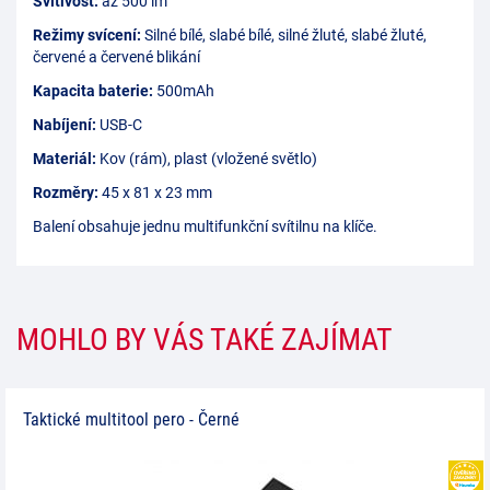
Svítivost:
až 500 lm
Režimy svícení:
Silné bílé, slabé bílé, silné žluté, slabé žluté,
červené a červené blikání
Kapacita baterie:
500mAh
Nabíjení:
USB-C
Materiál:
Kov (rám), plast (vložené světlo)
Rozměry:
45 x 81 x 23 mm
Balení obsahuje jednu multifunkční svítilnu na klíče.
MOHLO BY VÁS TAKÉ ZAJÍMAT
Taktické multitool pero - Černé