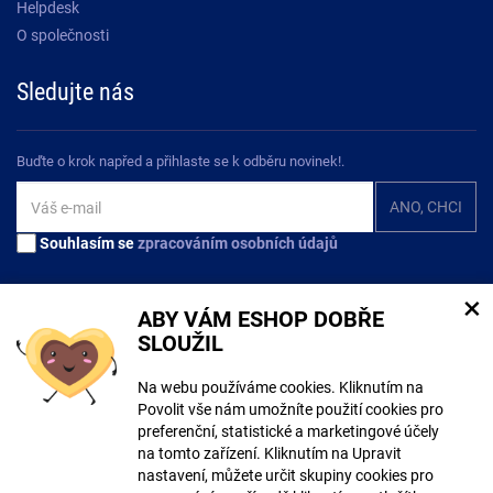
Helpdesk
O společnosti
Sledujte nás
Buďte o krok napřed a přihlaste se k odběru novinek!.
Souhlasím se
zpracováním osobních údajů
×
ABY VÁM ESHOP DOBŘE
SLOUŽIL
Na tomto webu mohou být při tvorbě obsahu využívány nástroje umělé
Na webu používáme cookies. Kliknutím na
inteligence. Více informací
zde
.
Povolit vše nám umožníte použití cookies pro
preferenční, statistické a marketingové účely
© Copyright ECLIPSERA s.r.o.
na tomto zařízení. Kliknutím na Upravit
Všechna práva vyhrazena
nastavení, můžete určit skupiny cookies pro
Slovenská verze