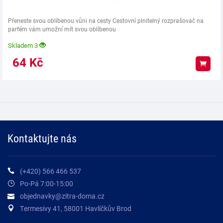
Přeneste svou oblíbenou vůni na cesty Cestovní plnitelný rozprašovač na
parfém vám umožní mít svou oblíbenou
Skladem 3
64
Kč
Koup
Kontaktujte nás
(+420) 566 466 537
Po-Pá 7:00-15:00
objednavky@zitra-doma.cz
Termesivy 41, 58001 Havlíčkův Brod