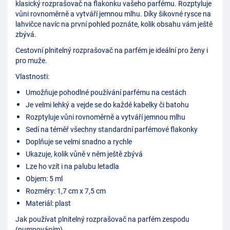
klasický rozprašovač na flakonku vašeho parfému. Rozptyluje
vůni rovnoměrně a vytváří jemnou mlhu. Díky šikovné rysce na
lahvičce navíc na první pohled poznáte, kolik obsahu vám ještě
zbývá.
Cestovní plnitelný rozprašovač na parfém je ideální pro ženy i
pro muže.
Vlastnosti:
Umožňuje pohodlné používání parfému na cestách
Je velmi lehký a vejde se do každé kabelky či batohu
Rozptyluje vůni rovnoměrně a vytváří jemnou mlhu
Sedí na téměř všechny standardní parfémové flakonky
Doplňuje se velmi snadno a rychle
Ukazuje, kolik vůně v něm ještě zbývá
Lze ho vzít i na palubu letadla
Objem: 5 ml
Rozměry: 1,7 cm x 7,5 cm
Materiál: plast
Jak používat plnitelný rozprašovač na parfém zespodu
(pumpováním)