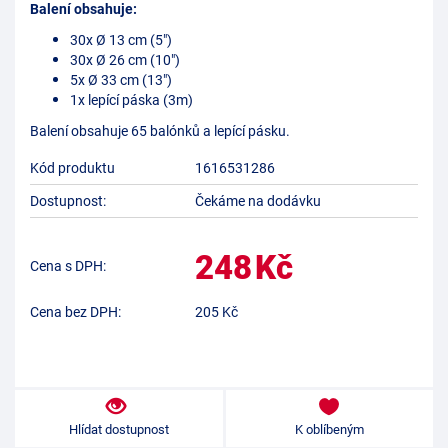
Balení obsahuje:
30x Ø 13 cm (5")
30x Ø 26 cm (10")
5x Ø 33 cm (13")
1x lepící páska (3m)
Balení obsahuje 65 balónků a lepící pásku.
Kód produktu
1616531286
Dostupnost:
Čekáme na dodávku
248
Kč
Cena s DPH:
Cena bez DPH:
205
Kč
Hlídat dostupnost
K oblíbeným