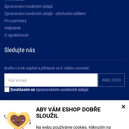
Zpracování osobních údajů
Zpracování osobních údajů - obchodní sdělení
Pro partnery
Helpdesk
O společnosti
Sledujte nás
Buďte o krok napřed a přihlaste se k odběru novinek!.
Souhlasím se
zpracováním osobních údajů
×
ABY VÁM ESHOP DOBŘE
SLOUŽIL
Na tomto webu mohou být při tvorbě obsahu využívány nástroje umělé
Na webu používáme cookies. Kliknutím na