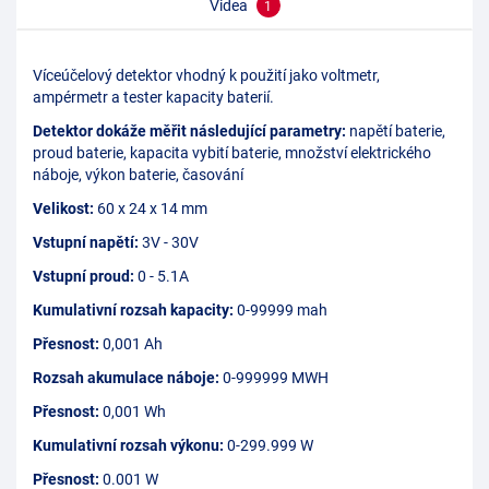
Videa
1
Víceúčelový detektor vhodný k použití jako voltmetr,
ampérmetr
a tester kapacity baterií.
Detektor dokáže měřit následující parametry:
napětí baterie,
proud baterie, kapacita vybití baterie, množství elektrického
náboje, výkon baterie, časování
Velikost:
60 x 24 x 14 mm
Vstupní napětí:
3V - 30V
Vstupní proud:
0 - 5.1A
Kumulativní rozsah kapacity:
0-99999 mah
Přesnost:
0,001 Ah
Rozsah akumulace náboje:
0-999999 MWH
Přesnost:
0,001 Wh
Kumulativní rozsah výkonu:
0-299.999 W
Přesnost:
0.001 W