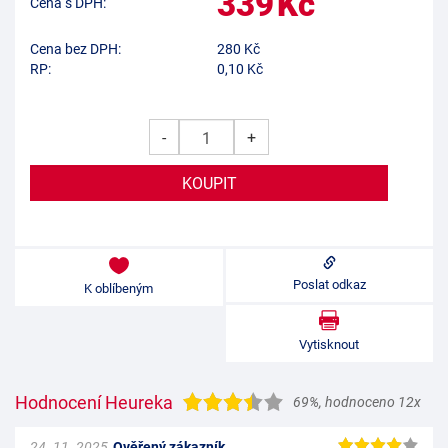
339
Kč
Cena s DPH:
Cena bez DPH:
280
Kč
RP:
0,10 Kč
-
+
Poslat odkaz
K oblíbeným
Vytisknout
Hodnocení Heureka
69%
,
hodnoceno 12x
24. 11. 2025
Ověřený zákazník