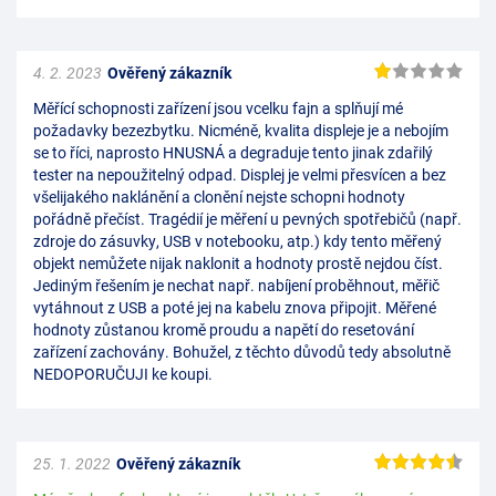
4. 2. 2023
Ověřený zákazník
Měřící schopnosti zařízení jsou vcelku fajn a splňují mé
požadavky bezezbytku. Nicméně, kvalita displeje je a nebojím
se to říci, naprosto HNUSNÁ a degraduje tento jinak zdařilý
tester na nepoužitelný odpad. Displej je velmi přesvícen a bez
všelijakého naklánění a clonění nejste schopni hodnoty
pořádně přečíst. Tragédií je měření u pevných spotřebičů (např.
zdroje do zásuvky, USB v notebooku, atp.) kdy tento měřený
objekt nemůžete nijak naklonit a hodnoty prostě nejdou číst.
Jediným řešením je nechat např. nabíjení proběhnout, měřič
vytáhnout z USB a poté jej na kabelu znova připojit. Měřené
hodnoty zůstanou kromě proudu a napětí do resetování
zařízení zachovány. Bohužel, z těchto důvodů tedy absolutně
NEDOPORUČUJI ke koupi.
25. 1. 2022
Ověřený zákazník