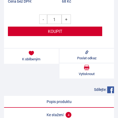
Cena bez DPH:
68
Kč
-
+
Poslat odkaz
K oblíbeným
Vytisknout
Sdílejte:
Popis produktu
Ke stažení
4