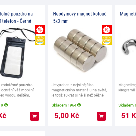
olné pouzdro na
Neodymový magnet kotouč
Magneti
í telefon - Černé
5x3 mm
MNOŽSTEVNÍ SLEVA
MNOŽSTEVNÍ SL
HEUREKA
HEUREKA
é vodotěsné pouzdro
Je vyroben z nejsilnějšího
Magnetický
 ochrání váš mobilní
magnetického materiálu na světě,
kilogramů
řed vodou, deštěm,
je totiž 10krát silnější než běžné
i pískem.
feritové
 9
Skladem 1964
Skladem 
Kč
5,00
Kč
51
K
Koupit
Koupit