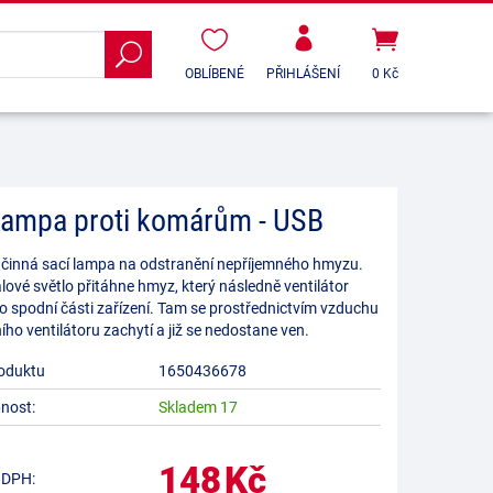
OBLÍBENÉ
PŘIHLÁŠENÍ
0 Kč
lampa proti komárům - USB
účinná sací lampa na odstranění nepříjemného hmyzu.
alové světlo přitáhne hmyz, který následně ventilátor
o spodní části zařízení. Tam se prostřednictvím vzduchu
ního ventilátoru zachytí a již se nedostane ven.
oduktu
1650436678
nost:
Skladem 17
148
Kč
 DPH: