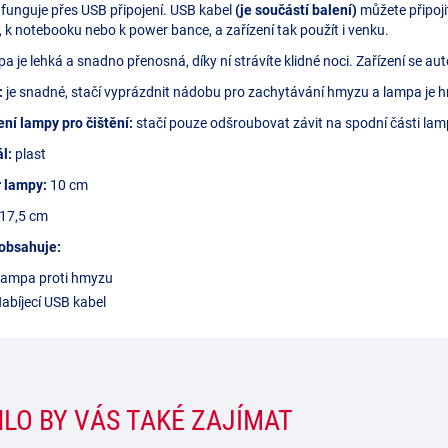
unguje přes USB připojení. USB kabel
(je součástí balení)
můžete připojit
, k notebooku nebo k power bance, a zařízení tak použít i venku.
a je lehká a snadno přenosná, díky ní strávíte klidné noci. Zařízení se au
:
je snadné, stačí vyprázdnit nádobu pro zachytávání hmyzu a lampa je h
ní lampy pro čištění:
stačí pouze odšroubovat závit na spodní části lam
ál:
plast
 lampy:
10 cm
17,5 cm
 obsahuje:
Lampa proti hmyzu
abíjecí USB kabel
LO BY VÁS TAKÉ ZAJÍMAT