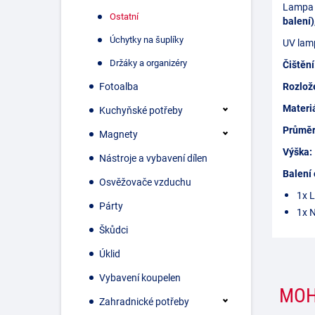
Lampa f
Ostatní
balení)
Úchytky na šuplíky
UV lamp
Držáky a organizéry
Čištění
Fotoalba
Rozlože
Materi
Kuchyňské potřeby
Průměr
Magnety
Výška:
Nástroje a vybavení dílen
Balení
Osvěžovače vzduchu
1x 
Párty
1x N
Škůdci
Úklid
Vybavení koupelen
MOH
Zahradnické potřeby