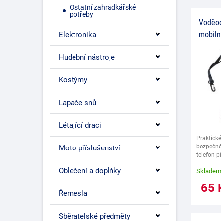
Ostatní zahrádkářské
potřeby
Voděod
mobiln
Elektronika
Hudební nástroje
Kostýmy
Lapače snů
Létající draci
Praktick
bezpečně
Moto příslušenství
telefon p
sněhem č
Oblečení a doplňky
Skladem
65
Řemesla
Sběratelské předměty