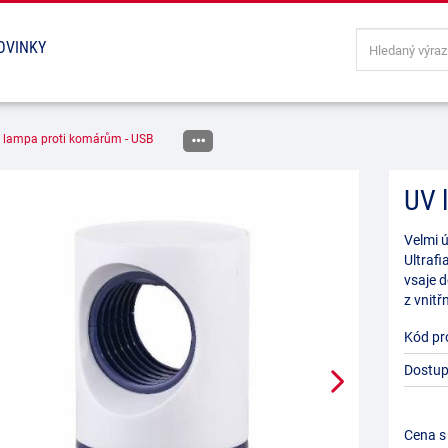
OVINKY
 lampa proti komárům - USB
UV 
Velmi 
Ultrafi
vsaje d
z vnitř
Kód pr
Dostup
Cena s