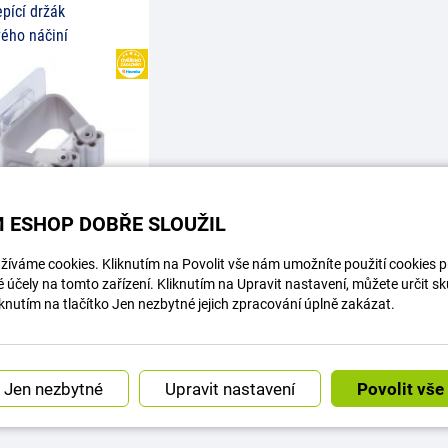
pící držák
vého náčiní
HEUREKA
 ESHOP DOBŘE SLOUŽIL
ý systém pro zavěšení
íváme cookies. Kliknutím na Povolit vše nám umožníte použití cookies pro
štěte nebo jiného
o náčiní na stěnu, bez
účely na tomto zařízení. Kliknutím na Upravit nastavení, můžete určit s
vrtání do
knutím na tlačítko Jen nezbytné jejich zpracování úplně zakázat.
 25
Kč
Koupit
Upravit nastavení