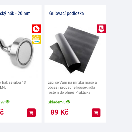
cký hák - 20 mm
Grilovací podložka
VÝPRODEJ
EVA
MNOŽSTEVNÍ SLEVA
HEUREKA
 hák se sílou 13
Lepí se Vám na mřížku maso a
 M4.
občas i propadne kousek jídla
roštem do ohně? Praktická
podložka s kterou budete
197
Skladem 3
č
89
Kč
Koupit
Koupit