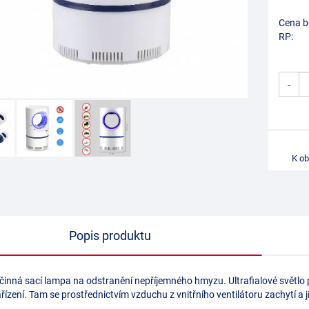
Cena b
RP:
-
K o
Popis produktu
činná sací lampa na odstranění nepříjemného hmyzu. Ultrafialové světlo p
ařízení. Tam se prostřednictvím vzduchu z vnitřního ventilátoru zachytí a 