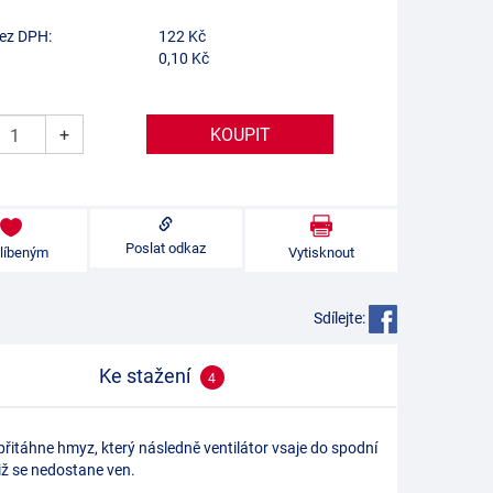
ez DPH:
122
Kč
0,10 Kč
+
Poslat odkaz
blíbeným
Vytisknout
Sdílejte:
Ke stažení
4
řitáhne hmyz, který následně ventilátor vsaje do spodní
již se nedostane ven.