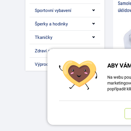
Samole
úklido
Sportovní vybavení
Šperky a hodinky
Tkaničky
Zdraví a krása
Výprodej
ABY VÁM
Praktick
Na webu použ
mopu, ko
úklidovéh
marketingové 
nutnosti 
popřípadě kli
Skladem
40